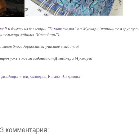
мной
и бумагу из коллекции
"Зимняя сказка"
от Мускари (напишите в группу с
ительница задания "Календарь").
ромная благодарность за участие в задании!
стреч уже в новом задании от Дизайнера Мускари!
т дизайнера
,
итоги
,
календарь
,
Наталия Богдашова
3 комментария: