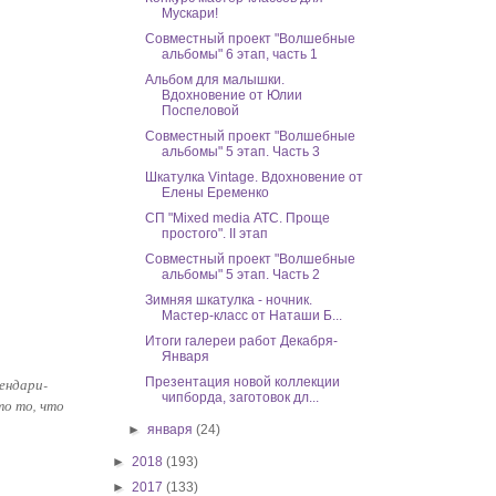
Мускари!
Совместный проект "Волшебные
альбомы" 6 этап, часть 1
Альбом для малышки.
Вдохновение от Юлии
Поспеловой
Совместный проект "Волшебные
альбомы" 5 этап. Часть 3
Шкатулка Vintage. Вдохновение от
Елены Еременко
СП "Mixed media АТС. Проще
простого". II этап
Совместный проект "Волшебные
альбомы" 5 этап. Часть 2
Зимняя шкатулка - ночник.
Мастер-класс от Наташи Б...
Итоги галереи работ Декабря-
Января
ендари-
Презентация новой коллекции
чипборда, заготовок дл...
то то, что
►
января
(24)
►
2018
(193)
►
2017
(133)