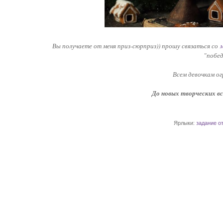
Вы получаете от меня приз-сюрприз)) прошу связаться со
"побед
Всем девочкам ог
До новых творческих в
Ярлыки:
задание о