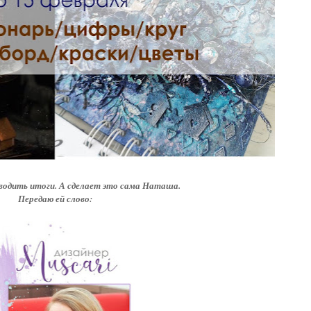
водить итоги. А сделает это сама Наташа.
Передаю ей слово: